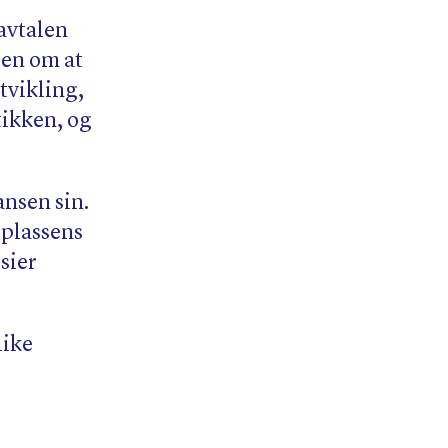
avtalen
len om at
tvikling,
tikken, og
nsen sin.
splassens
sier
like