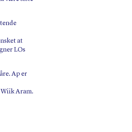
ittende
nsket at
igner LOs
åre. Ap er
r Wiik Aram.