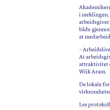
Akademikerne
i meklingen. 
arbeidsgiver 
både gjennom
at medarbeid
– Arbeidsliv
At arbeidsgiv
attraktivite
Wiik Aram.
De lokale for
virksomhete
Les protokol