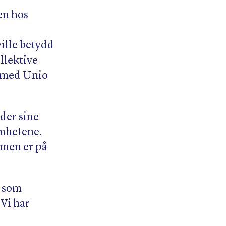
en hos
ille betydd
llektive
n med Unio
der sine
omhetene.
mmen er på
, som
Vi har