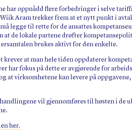
 har oppnådd flere forbedringer i selve tariff
Wiik Aram trekker frem at et nytt punkt i avta
må legge til rette for de ansattes kompetanseu
 at de lokale partene drøfter kompetansepoli
ersamtalen brukes aktivt for den enkelte.
et krever at man hele tiden oppdaterer kompeta
er har fokus på dette er avgjørende for arbeid
t og at virksomhetene kan levere på oppgavene, 
handlingene vil gjennomføres til høsten i de u
ne.
len her.