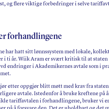
t, og flere viktige forbedringer i selve tariffavt
er forhandlingene
 har hatt sitt lønnssystem med lokale, kollek
i ti år. Wiik Aram er svært kritisk til at staten 
evd endringer i Akademikernes avtale som i pra
emet.
jør etter oppgjør blitt møtt med krav fra staten
årligere avtale. Istedenfor å bruke kreftene på 
ikle tariffavtalen i forhandlingene, bruker vi
ser på å forsvare den. Det er uholdbart og det 