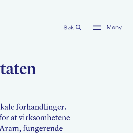
Meny
Søk
ønnsoppgjør
staten
or media
m Akademikerne
okale forhandlinger.
g for at virksomhetene
k Aram, fungerende