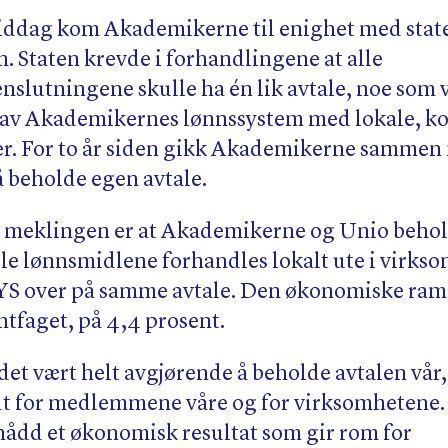
ddag kom Akademikerne til enighet med stat
. Staten krevde i forhandlingene at alle
lutningene skulle ha én lik avtale, noe som v
 av Akademikernes lønnssystem med lokale, ko
r. For to år siden gikk Akademikerne samme
 å beholde egen avtale.
v meklingen er at Akademikerne og Unio behol
lle lønnsmidlene forhandles lokalt ute i virks
r YS over på samme avtale. Den økonomiske ra
ntfaget, på 4,4 prosent.
 det vært helt avgjørende å beholde avtalen vår
t for medlemmene våre og for virksomhetene. 
pnådd et økonomisk resultat som gir rom for