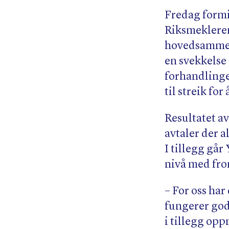
Fredag formi
Riksmekleren
hovedsammens
en svekkelse
forhandlinge
til streik for
Resultatet a
avtaler der a
I tillegg gå
nivå med fro
– For oss har
fungerer god
i tillegg op