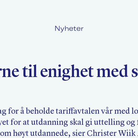
Nyheter
Politikk
L
e til enighet med 
Kurs og konferanser
F
Nyheter
O
ag for å beholde tariffavtalen vår med l
yet for at utdanning skal gi uttelling o
 om høyt utdannede, sier Christer Wii