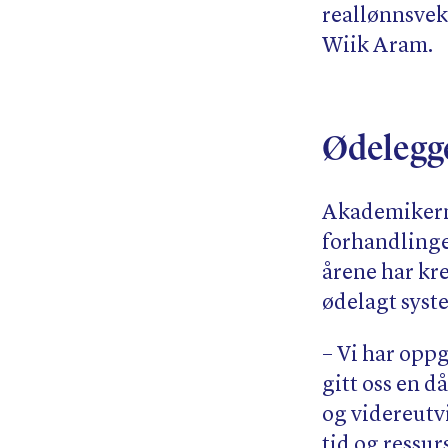
reallønnsveks
Wiik Aram.
Ødelegg
Akademikerne
forhandlinger 
årene har kr
ødelagt syst
– Vi har oppg
gitt oss en d
og videreutv
tid og ressur