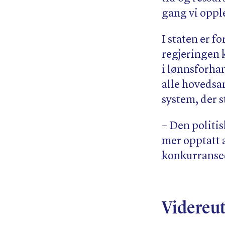
gang vi oppl
I staten er f
regjeringen 
i lønnsforha
alle hovedsa
system, der s
– Den politi
mer opptatt 
konkurransedy
Videreut