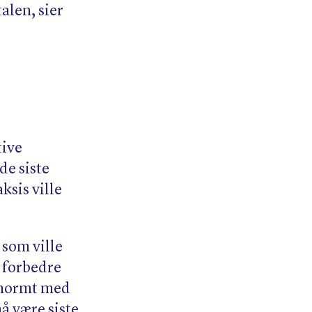
alen, sier
tive
de siste
ksis ville
 som ville
å forbedre
 enormt med
må være siste