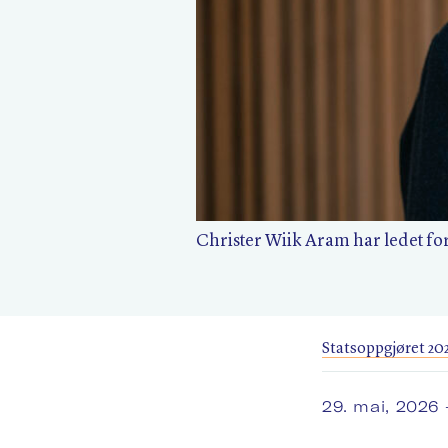
Christer Wiik Aram har ledet f
Statsoppgjøret 20
29. mai, 2026