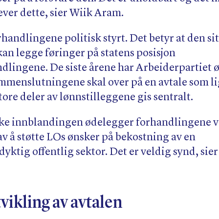
ever dette, sier Wiik Aram.
orhandlingene politisk styrt. Det betyr at den s
kan legge føringer på statens posisjon
ndlingene. De siste årene har Arbeiderpartiet ø
mmenslutningene skal over på en avtale som l
tore deler av lønnstilleggene gis sentralt.
ske innblandingen ødelegger forhandlingene v
av å støtte LOs ønsker på bekostning av en
ktig offentlig sektor. Det er veldig synd, sie
vikling av avtalen