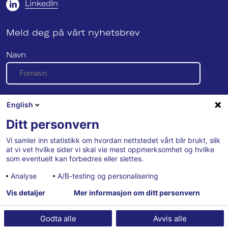
LinkedIn
Meld deg på vårt nyhetsbrev
Navn
E-post
English
Ditt personvern
Vi samler inn statistikk om hvordan nettstedet vårt blir brukt, slik
Se vår personvernerklæring her
at vi vet hvilke sider vi skal vie mest oppmerksomhet og hvilke
som eventuelt kan forbedres eller slettes.
Analyse
A/B-testing og personalisering
Vis detaljer
Mer informasjon om ditt personvern
Godta alle
Avvis alle