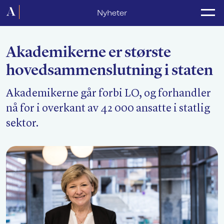
Forside
Nyheter
Politikk
Akademikerne er største
Lønnsoppgjør
hovedsammenslutning i staten
Medlemsforeninger
Akademikerne går forbi LO, og forhandler
Kurs og konferanser
nå for i overkant av 42 000 ansatte i statlig
For media
sektor.
Akademikerne Pluss
Nyheter
Om Akademikerne