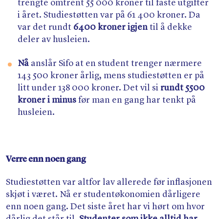
trengte omtrent 55 000 kroner til faste utgifter
i året. Studiestøtten var på 61 400 kroner. Da
var det rundt
6400 kroner igjen
til å dekke
deler av husleien.
Nå
anslår Sifo at en student trenger nærmere
143 500 kroner årlig, mens studiestøtten er på
litt under 138 000 kroner. Det vil si
rundt 5500
kroner i minus
før man en gang har tenkt på
husleien.
Verre enn noen gang
Studiestøtten var altfor lav allerede før inflasjonen
skjøt i været. Nå er studentøkonomien dårligere
enn noen gang. Det siste året har vi hørt om hvor
dårlig det står til.
Studenter som
ikke alltid har