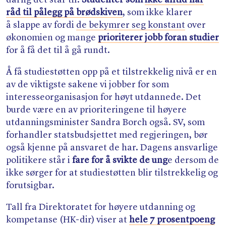
råd til pålegg på brødskiven
, som ikke klarer
å slappe av fordi
de bekymrer seg konstant
over
økonomien og mange
prioriterer jobb foran studier
for å få det til å gå rundt.
Å få studiestøtten opp på et tilstrekkelig nivå er en
av de viktigste sakene vi jobber for som
interesseorganisasjon for høyt utdannede. Det
burde være en av prioriteringene til høyere
utdanningsminister Sandra Borch også. SV, som
forhandler statsbudsjettet med regjeringen, bør
også kjenne på ansvaret de har. Dagens ansvarlige
politikere står i
fare for å svikte de ung
e dersom de
ikke sørger for at studiestøtten blir tilstrekkelig og
forutsigbar.
Tall fra Direktoratet for høyere utdanning og
kompetanse (HK-dir) viser at
hele 7 prosentpoeng