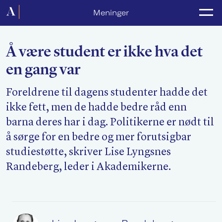
Forside
Meninger
Politikk
Å være student er ikke hva det
Lønnsoppgjør
en gang var
Medlemsforeninger
Foreldrene til dagens studenter hadde det
Kurs og konferanser
ikke fett, men de hadde bedre råd enn
For media
barna deres har i dag. Politikerne er nødt til
å sørge for en bedre og mer forutsigbar
Akademikerne Pluss
studiestøtte, skriver Lise Lyngsnes
Randeberg, leder i Akademikerne.
Nyheter
Om Akademikerne