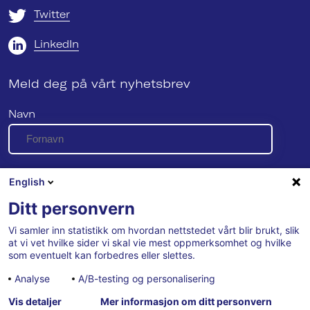
Twitter
LinkedIn
Meld deg på vårt nyhetsbrev
Navn
E-post
English
Ditt personvern
Vi samler inn statistikk om hvordan nettstedet vårt blir brukt, slik
Se vår personvernerklæring her
at vi vet hvilke sider vi skal vie mest oppmerksomhet og hvilke
som eventuelt kan forbedres eller slettes.
Analyse
A/B-testing og personalisering
Vis detaljer
Mer informasjon om ditt personvern