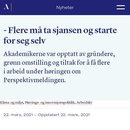
Forside
Nyheter
Politikk
- Flere må ta sjansen og starte
Lønnsoppgjør
for seg selv
Medlemsforeninger
Akademikerne var opptatt av gründere,
Kurs og konferanser
grønn omstilling og tiltak for å få flere
For media
i arbeid under høringen om
Perspektivmeldingen.
Akademikerne Pluss
Nyheter
Klima og miljø
,
Nærings- og innovasjonspolitikk
,
Arbeidsliv
Om Akademikerne
22. mars, 2021
– Oppdatert 22. mars, 2021