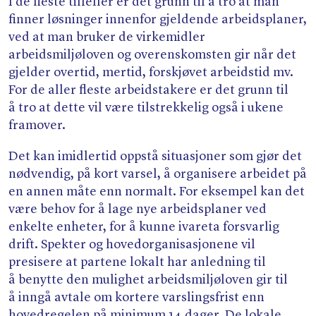
I de fleste tilfeller er det grunn til å tro at man
finner løsninger innenfor gjeldende arbeidsplaner,
ved at man bruker de virkemidler
arbeidsmiljøloven og overenskomsten gir når det
gjelder overtid, mertid, forskjøvet arbeidstid mv.
For de aller fleste arbeidstakere er det grunn til
å tro at dette vil være tilstrekkelig også i ukene
framover.
Det kan imidlertid oppstå situasjoner som gjør det
nødvendig, på kort varsel, å organisere arbeidet på
en annen måte enn normalt. For eksempel kan det
være behov for å lage nye arbeidsplaner ved
enkelte enheter, for å kunne ivareta forsvarlig
drift. Spekter og hovedorganisasjonene vil
presisere at partene lokalt har anledning til
å benytte den mulighet arbeidsmiljøloven gir til
å inngå avtale om kortere varslingsfrist enn
hovedregelen på minimum 14 dager. De lokale