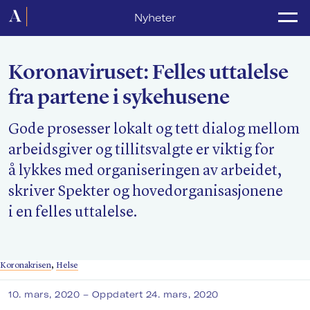
Forside
Nyheter
Politikk
Koronaviruset: Felles uttalelse
Lønnsoppgjør
fra partene i sykehusene
Medlemsforeninger
Gode prosesser lokalt og tett dialog mellom
Kurs og konferanser
arbeidsgiver og tillitsvalgte er viktig for
For media
å lykkes med organiseringen av arbeidet,
skriver Spekter og hovedorganisasjonene
Akademikerne Pluss
i en felles uttalelse.
Nyheter
Om Akademikerne
Koronakrisen
,
Helse
10. mars, 2020
– Oppdatert 24. mars, 2020