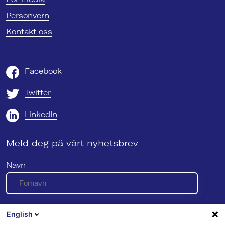
Personvern
Kontakt oss
Facebook
Twitter
LinkedIn
Meld deg på vårt nyhetsbrev
Navn
E-post
English