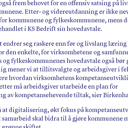
gså frem behovet for en offensiv satsing på li
munene. Etter- og videreutdanning er ikke nev
 for kommunene og fylkeskommunene, mens d
ehandlet i KS Bedrift sin hovedavtale.
t endrer seg raskere enn før og livslang læring
or den enkelte, for virksomhetene og samfunne
og fylkeskommunenes hovedavtale også bør g
ig mener vi at tillitsvalgte og arbeidsgiver i f
ere hvordan virksomhetens kompetanseutvikli
etter må arbeidsgiver utarbeide en plan for
g av kompetansehevende tiltak, sier Birkenh
å at digitalisering, økt fokus på kompetanseut
lt samarbeid skal bidra til å gjøre kommunene 
et grønne skiftet.