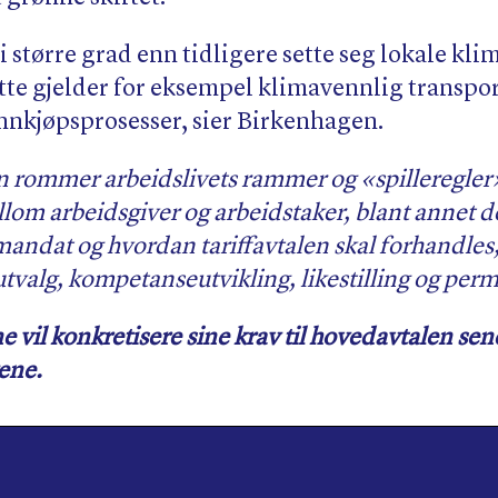
i større grad enn tidligere sette seg lokale kli
tte gjelder for eksempel klimavennlig transpo
innkjøpsprosesser, sier Birkenhagen.
rommer arbeidslivets rammer og «spilleregler».
lom arbeidsgiver og arbeidstaker, blant annet d
s mandat og hvordan tariffavtalen skal forhandles
tvalg, kompetanseutvikling, likestilling og perm
vil konkretisere sine krav til hovedavtalen sen
ene.