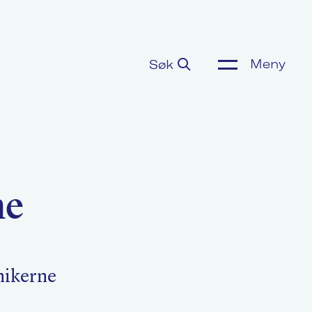
Meny
Søk
ønnsoppgjør
or media
ne
m Akademikerne
mikerne