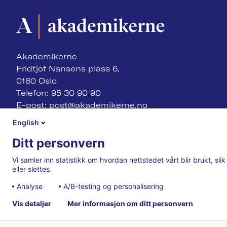
Akademikerne
Fridtjof Nansens plass 6,
0160 Oslo
Telefon: 95 30 90 90
E-post:
post@akademikerne.no
English
Ditt personvern
Vi samler inn statistikk om hvordan nettstedet vårt blir brukt, sl
eller slettes.
Analyse
A/B-testing og personalisering
Vis detaljer
Mer informasjon om ditt personvern