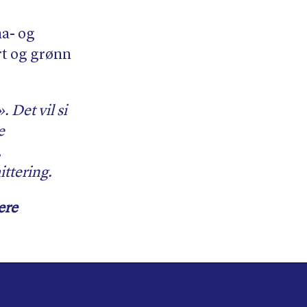
ma- og
rt og grønn
 Det vil si
e
,
ittering.
ere