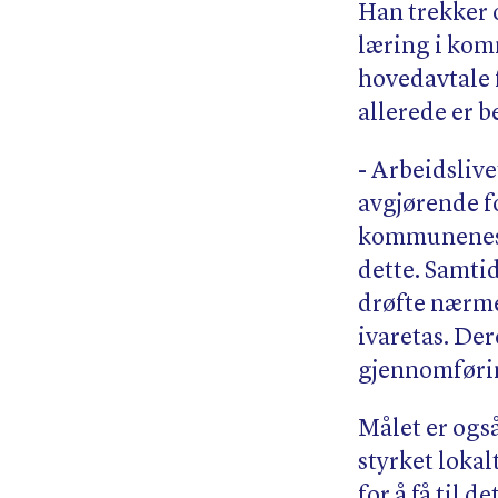
Han trekker o
læring i kom
hovedavtale
allerede er b
- Arbeidslive
avgjørende f
kommunenes 
dette. Samtid
drøfte nærm
ivaretas. Der
gjennomførin
Målet er ogs
styrket loka
for å få til d