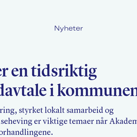
Nyheter
Politikk
L
r en tidsriktig
Kurs og konferanser
F
davtale i kommune
Nyheter
O
ring, styrket lokalt samarbeid og
eheving er viktige temaer når Akade
 forhandlingene.