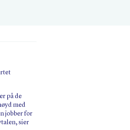
rtet
er på de
ornøyd med
n jobber for
vtalen, sier