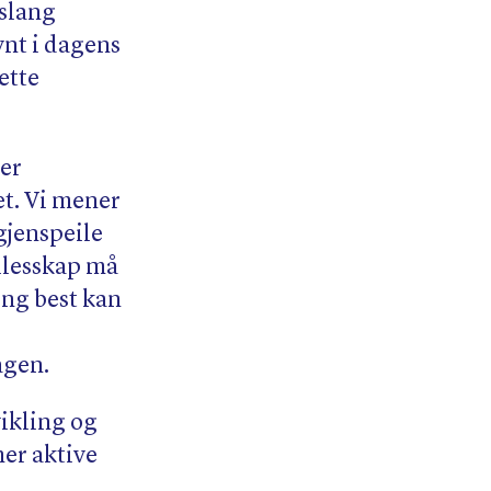
vslang
nt i dagens
ette
 er
t. Vi mener
jenspeile
ellesskap må
ng best kan
agen.
vikling og
mer aktive