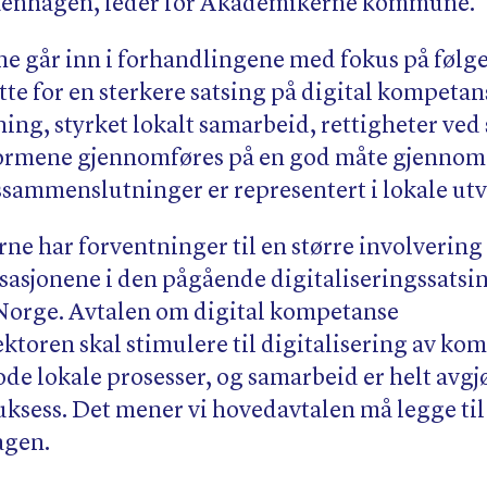
rkenhagen, leder for Akademikerne kommune.
 går inn i forhandlingene med fokus på følg
ette for en sterkere satsing på digital kompetan
ng, styrket lokalt samarbeid, rettigheter ved 
eformene gjennomføres på en god måte gjennom
sammenslutninger er representert i lokale utv
ne har forventninger til en større involvering
asjonene i den pågående digitaliseringssatsi
orge. Avtalen om digital kompetanse
toren skal stimulere til digitalisering av k
ode lokale prosesser, og samarbeid er helt avgj
uksess. Det mener vi hovedavtalen må legge til 
agen.