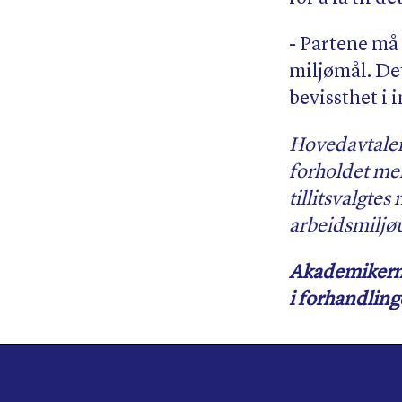
- Partene må 
miljømål. De
bevissthet i 
Hovedavtalen 
forholdet mel
tillitsvalgte
arbeidsmiljøu
Akademikerne 
i forhandling