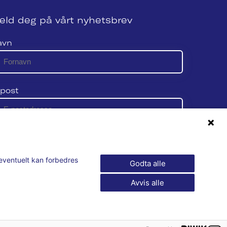
eld deg på vårt nyhetsbrev
avn
post
 vår personvernerklæring her
m eventuelt kan forbedres
Godta alle
Avvis alle