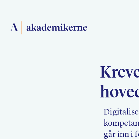
Forside
Kreve
Medlemsforeninger
hove
Akademikerne Pluss
Digitalise
kompetans
går inn i