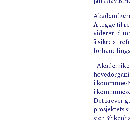
Jan Olav Bi
Akademikerne
Å legge til r
videreutdanni
å sikre at r
forhandlings
- Akademiker
hovedorganis
i kommune-N
i kommunesek
Det krever g
prosjektets s
sier Birkenh