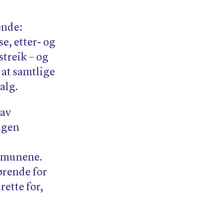
ende:
se, etter- og
streik – og
 at samtlige
alg.
 av
ngen
ommunene.
ørende for
rette for,