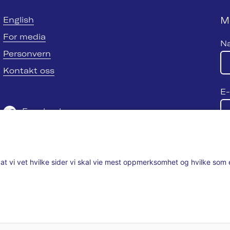
M
English
For media
N
Personvern
Kontakt oss
E-
Facebook
Twitter
Se
LinkedIn
ik at vi vet hvilke sider vi skal vie mest oppmerksomhet og hvilke so