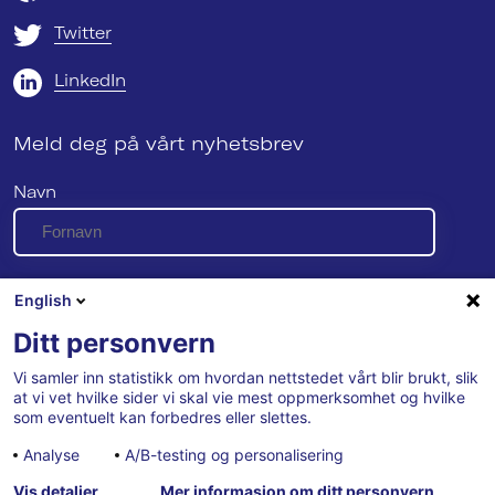
Twitter
LinkedIn
Meld deg på vårt nyhetsbrev
Navn
E-post
English
Ditt personvern
Vi samler inn statistikk om hvordan nettstedet vårt blir brukt, slik
Se vår personvernerklæring her
at vi vet hvilke sider vi skal vie mest oppmerksomhet og hvilke
som eventuelt kan forbedres eller slettes.
Analyse
A/B-testing og personalisering
Vis detaljer
Mer informasjon om ditt personvern