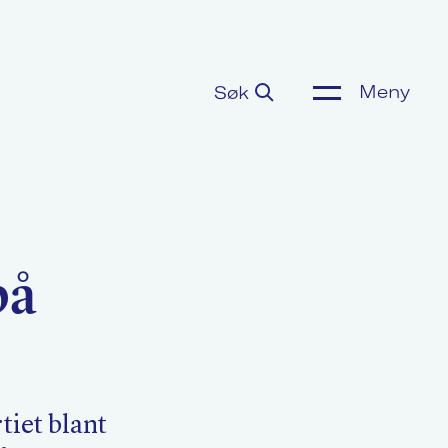
Meny
Søk
ønnsoppgjør
or media
på
m Akademikerne
tiet blant