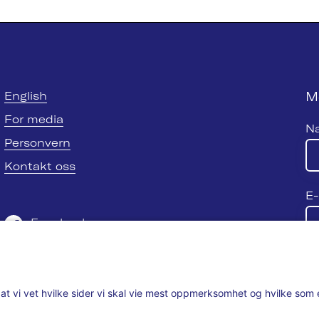
M
English
For media
N
Personvern
Kontakt oss
E-
Facebook
Twitter
Se
LinkedIn
ik at vi vet hvilke sider vi skal vie mest oppmerksomhet og hvilke so