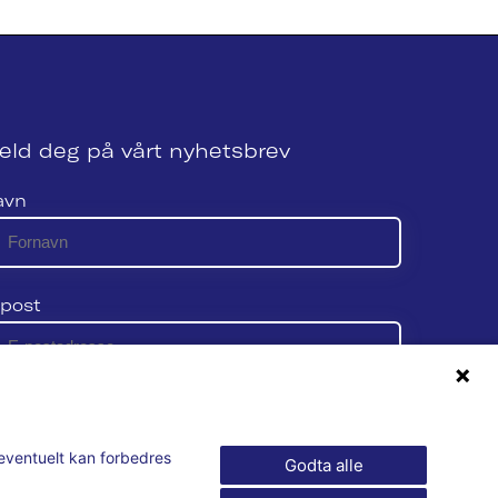
eld deg på vårt nyhetsbrev
avn
post
 vår personvernerklæring her
m eventuelt kan forbedres
Godta alle