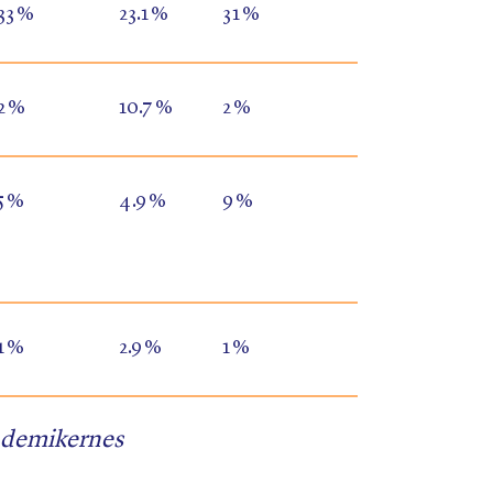
33 %
23.1 %
31 %
2 %
10.7 %
2 %
5 %
4.9 %
9 %
1 %
2.9 %
1 %
ademikernes