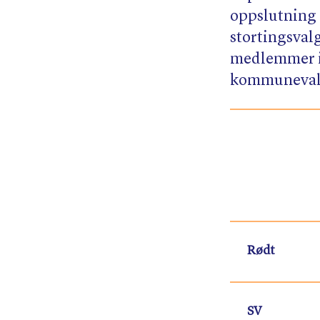
oppslutning 
stortingsvalg
medlemmer i A
kommunevalg,
Rødt
SV