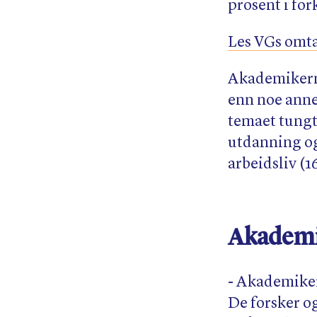
prosent i fo
Les VGs omta
Akademikerne
enn noe annet
temaet tungt
utdanning og 
arbeidsliv (1
Akademik
- Akademiker
De forsker o