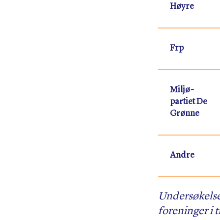
Høyre
Frp
Miljø-
partiet De
Grønne
Andre
Undersøkels
foreninger i t