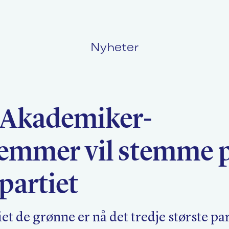
Nyheter
Politikk
L
 Akademiker-
Kurs og konferanser
F
emmer vil stemme 
Nyheter
O
partiet
et de grønne er nå det tredje største par