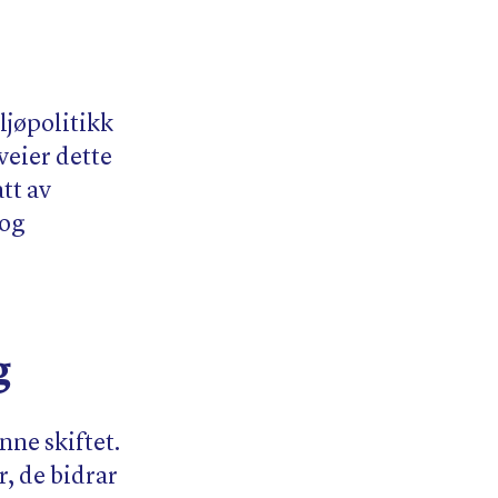
jøpolitikk
veier dette
tt av
 og
g
nne skiftet.
, de bidrar