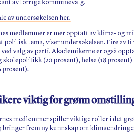
rkant av forrige kommunevalg.
le av undersøkelsen her.
s medlemmer er mer opptatt av klima- og mil
 politisk tema, viser undersøkelsen. Fire av ti 
 ved valg av parti. Akademikerne er også oppta
skolepolitikk (20 prosent), helse (18 prosent)
6 prosent).
ere viktig for grønn omstillin
nes medlemmer spiller viktige roller i det grø
g bringer frem ny kunnskap om klimaendringer