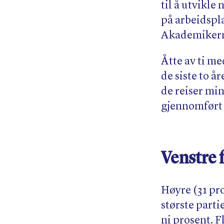
til å utvikle
på arbeidspl
Akademikerne 
Åtte av ti me
de siste to å
de reiser min
gjennomført 
Venstre f
Høyre (31 pro
største part
ni prosent. F