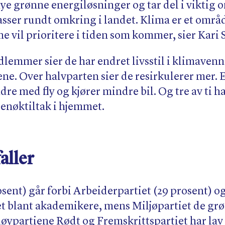
 nye grønne energiløsninger og tar del i viktig 
asser rundt omkring i landet. Klima er et områ
vil prioritere i tiden som kommer, sier Kari S
dlemmer sier de har endret livsstil i klimavenn
rene. Over halvparten sier de resirkulerer mer. E
dre med fly og kjører mindre bil. Og tre av ti h
enøktiltak i hjemmet.
aller
sent) går forbi Arbeiderpartiet (29 prosent) og
iet blant akademikere, mens Miljøpartiet de g
løypartiene Rødt og Fremskrittspartiet har lav