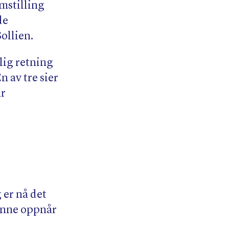
omstilling
de
ollien.
lig retning
n av tre sier
ar
 er nå det
rønne oppnår