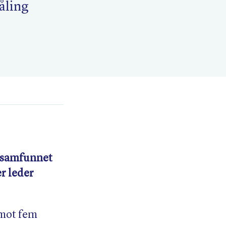
åling
e samfunnet
er leder
 mot fem