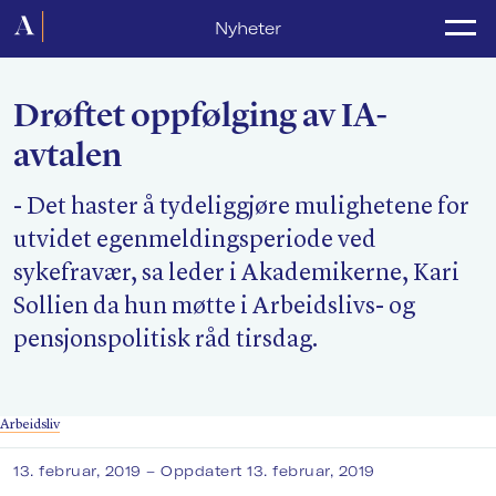
Forside
Nyheter
Politikk
Drøftet oppfølging av IA-
Lønnsoppgjør
avtalen
Medlemsforeninger
- Det haster å tydeliggjøre mulighetene for
Kurs og konferanser
utvidet egenmeldingsperiode ved
For media
sykefravær, sa leder i Akademikerne, Kari
Sollien da hun møtte i Arbeidslivs- og
Akademikerne Pluss
pensjonspolitisk råd tirsdag.
Nyheter
Om Akademikerne
Arbeidsliv
13. februar, 2019
– Oppdatert 13. februar, 2019