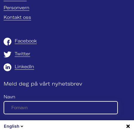
Personvern
Kontakt oss
Facebook
Twitter
LinkedIn
Meld deg på vårt nyhetsbrev
Navn
E-post
English