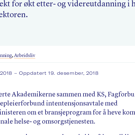
ekt for økt etter- og videreutdanning i 
ektoren.
anning
,
Arbeidsliv
 2018
– Oppdatert 19. desember, 2018
erte Akademikerne sammen med KS, Fagforbun
epleierforbund intentensjonsavtale med
nisteren om et bransjeprogram for å heve ko
ale helse- og omsorgstjenesten.