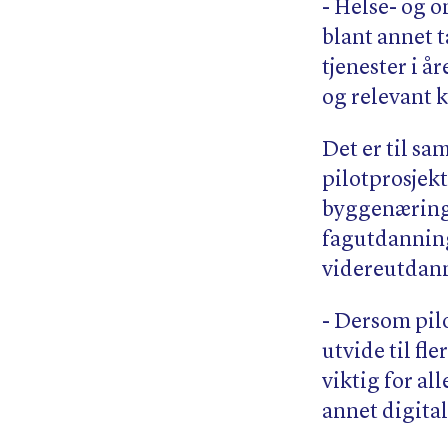
- Helse- og o
blant annet t
tjenester i å
og relevant 
Det er til sa
pilotprosjekt
byggenæringe
fagutdanning 
videreutdann
- Dersom pilo
utvide til fl
viktig for al
annet digital