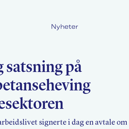
Nyheter
Politikk
L
g satsning på
Kurs og konferanser
F
etanseheving
Nyheter
O
sesektoren
arbeidslivet signerte i dag en avtale om