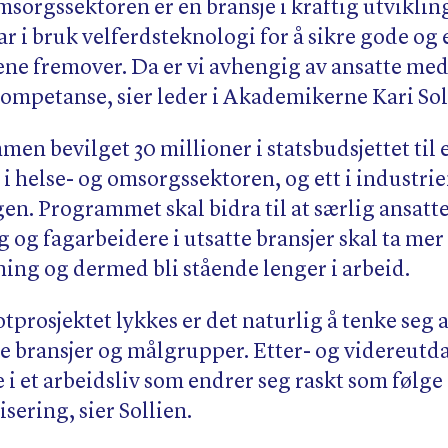
msorgssektoren er en bransje i kraftig utvikli
ar i bruk velferdsteknologi for å sikre gode og 
rene fremover. Da er vi avhengig av ansatte me
kompetanse, sier leder i Akademikerne Kari Sol
mmen bevilget 30 millioner i statsbudsjettet til 
 i helse- og omsorgssektoren, og ett i industri
n. Programmet skal bidra til at særlig ansatt
og fagarbeidere i utsatte bransjer skal ta mer 
ing og dermed bli stående lenger i arbeid.
tprosjektet lykkes er det naturlig å tenke seg
ere bransjer og målgrupper. Etter- og videreutd
le i et arbeidsliv som endrer seg raskt som følge
isering, sier Sollien.