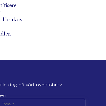
tifisere
v
il bruk av
dler.
eld deg på vårt nyhetsbrev
avn