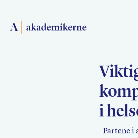
Forside
Vikti
Medlemsforeninger
komp
Akademikerne Pluss
i hel
Partene i 