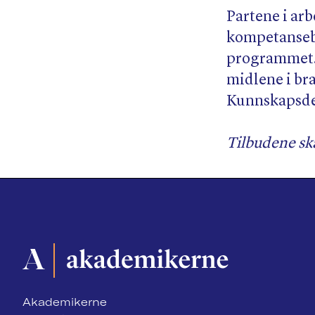
Partene i arb
kompetansebe
programmet. 
midlene i br
Kunnskapsdep
Tilbudene ska
Akademikerne