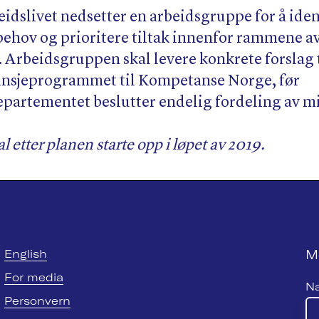
eidslivet nedsetter en arbeidsgruppe for å iden
hov og prioritere tiltak innenfor rammene a
Arbeidsgruppen skal levere konkrete forslag t
ansjeprogrammet til Kompetanse Norge, før
artementet beslutter endelig fordeling av mi
l etter planen starte opp i løpet av 2019.
M
English
For media
N
Personvern