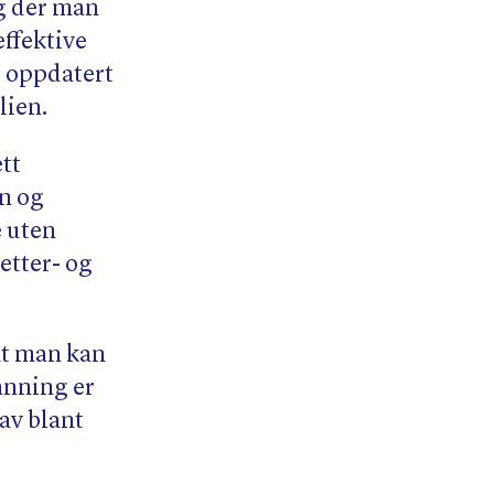
ng der man
effektive
d oppdatert
lien.
ett
en og
e uten
etter- og
 at man kan
anning er
 av blant