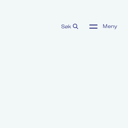
Meny
Søk
ønnsoppgjør
or media
m Akademikerne