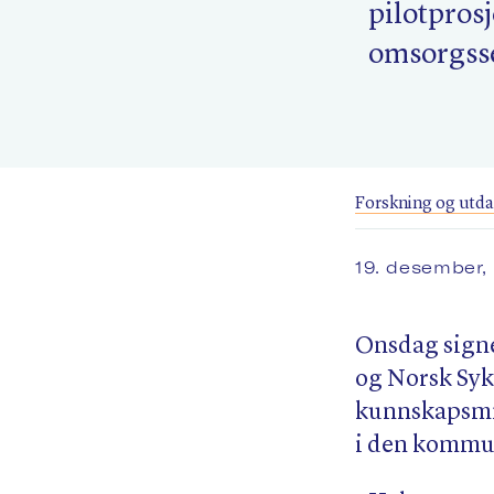
pilotprosj
omsorgss
Forskning og utd
19. desember,
Onsdag sign
og Norsk Syk
kunnskapsmi
i den kommun