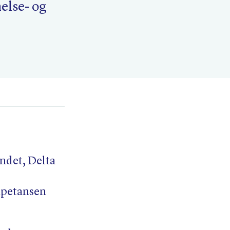
helse- og
det, Delta
mpetansen