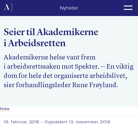
Forside
Nyheter
Politikk
Seier til Akademikerne
Lønnsoppgjør
i Arbeidsretten
Medlemsforeninger
Akademikerne helse vant frem
Kurs og konferanser
i arbeidsrettssaken mot Spekter. — En viktig
For media
dom for hele det organiserte arbeidslivet,
sier forhandlingsleder Rune Frøyland.
Akademikerne Pluss
Nyheter
Helse
Om Akademikerne
19. februar, 2018
– Oppdatert 13. desember, 2018