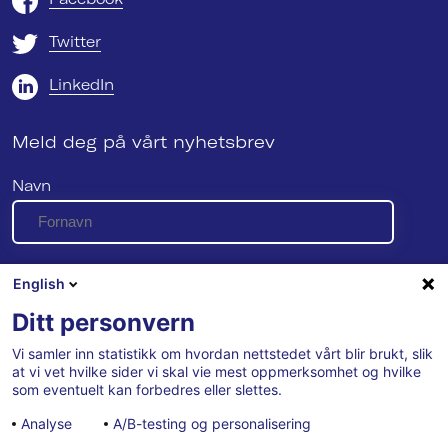
Twitter
LinkedIn
Meld deg på vårt nyhetsbrev
Navn
E-post
English
Ditt personvern
Vi samler inn statistikk om hvordan nettstedet vårt blir brukt, slik
Se vår personvernerklæring her
at vi vet hvilke sider vi skal vie mest oppmerksomhet og hvilke
som eventuelt kan forbedres eller slettes.
Analyse
A/B-testing og personalisering