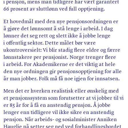
i pensjon, mens man tidligere har vært garantert
66 prosent av sluttlønn ved full opptjening.
Et hovedmål med den nye pensjonsordningen er
å gjøre det lønnsomt å stå lenge i arbeid. I dag
lønner det seg rett og slett ikke å jobbe lenge
i offentlig sektor. Dette målet bør være
ukontroversielt: Vi blir stadig flere eldre og færre
lønnstakere per pensjonist. Norge trenger flere
i arbeid. For Akademikerne er det viktig at hele
den nye ordningen gir pensjonsopptjening for alle
år man jobber. Folk må få noe igjen for innsatsen.
Men det er hverken realistisk eller ønskelig med
et pensjonssystem som forutsetter at vi jobber til vi
er 85 år for å få en anstendig pensjon. Å jobbe
lenger enn tidligere vil ikke sikre en anstendig
pensjon. Når arbeids- og sosialminister Anniken
Hauglie nå setter seg ned ved forhandlingsbordet