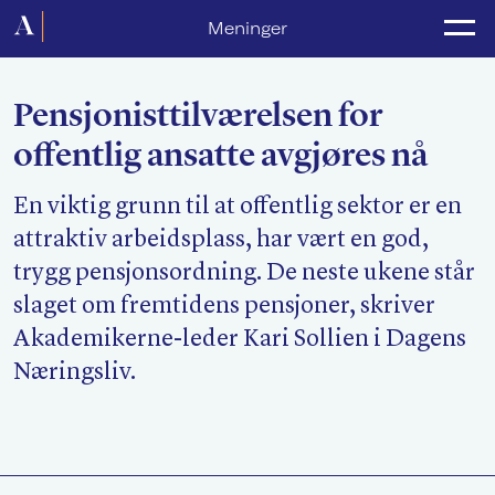
Forside
Meninger
Politikk
Pensjonisttilværelsen for
Lønnsoppgjør
offentlig ansatte avgjøres nå
Medlemsforeninger
En viktig grunn til at offentlig sektor er en
Kurs og konferanser
attraktiv arbeidsplass, har vært en god,
For media
trygg pensjonsordning. De neste ukene står
slaget om fremtidens pensjoner, skriver
Akademikerne Pluss
Akademikerne-leder Kari Sollien i Dagens
Næringsliv.
Nyheter
Om Akademikerne