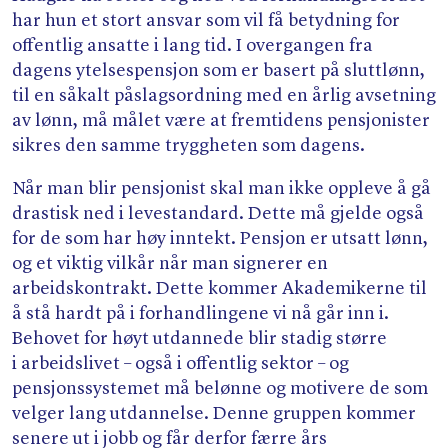
har hun et stort ansvar som vil få betydning for
offentlig ansatte i lang tid. I overgangen fra
dagens ytelsespensjon som er basert på sluttlønn,
til en såkalt påslagsordning med en årlig avsetning
av lønn, må målet være at fremtidens pensjonister
sikres den samme tryggheten som dagens.
Når man blir pensjonist skal man ikke oppleve å gå
drastisk ned i levestandard. Dette må gjelde også
for de som har høy inntekt. Pensjon er utsatt lønn,
og et viktig vilkår når man signerer en
arbeidskontrakt. Dette kommer Akademikerne til
å stå hardt på i forhandlingene vi nå går inn i.
Behovet for høyt utdannede blir stadig større
i arbeidslivet – også i offentlig sektor – og
pensjonssystemet må belønne og motivere de som
velger lang utdannelse. Denne gruppen kommer
senere ut i jobb og får derfor færre års