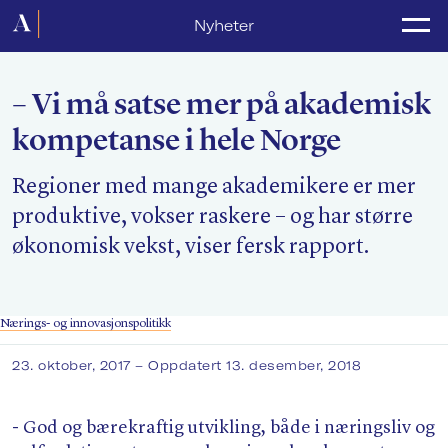
Forside
Nyheter
Politikk
– Vi må satse mer på akademisk
Lønnsoppgjør
kompetanse i hele Norge
Medlemsforeninger
Regioner med mange akademikere er mer
Kurs og konferanser
produktive, vokser raskere – og har større
For media
økonomisk vekst, viser fersk rapport.
Akademikerne Pluss
Nærings- og innovasjonspolitikk
Nyheter
23. oktober, 2017
– Oppdatert 13. desember, 2018
Om Akademikerne
- God og bærekraftig utvikling, både i næringsliv og